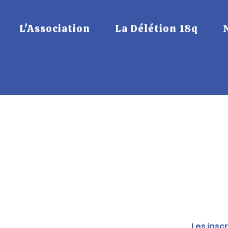
L'Association
La Délétion 18q
Double Con
sam. 
Les insc