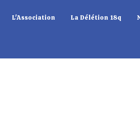
L'Association
La Délétion 18q
Bourse a
Vêtemens d
éd