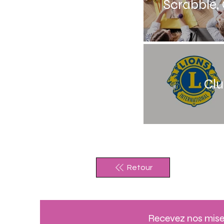
Scrabble, 
Clu
Retour
Recevez nos mise