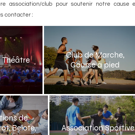
e association/club pour soutenir notre cause 
us contacter :
Club de Marche,
 Théâtre
Course à pied
tions de
rot, Belote,
Association Sportive