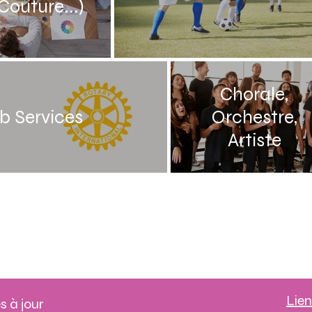
Couture...)
Chorale,
b Services
Orchestre,
Artiste
Lien
s à jour