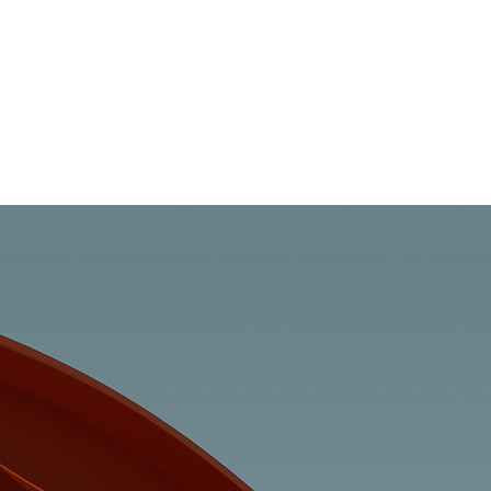
L'Association
La Délétion 18q