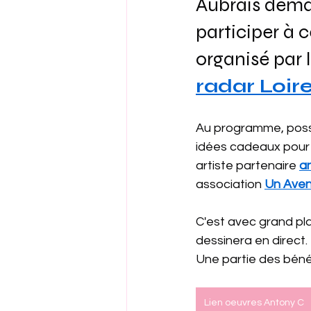
Aubrais demai
participer à 
organisé par l
radar Loire
Au programme, possib
idées cadeaux pour fa
artiste partenaire 
a
association 
Un Aven
C'est avec grand pla
dessinera en direct.
Une partie des béné
Lien oeuvres Antony C