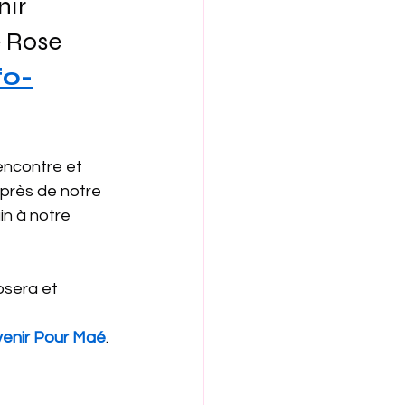
ir 
 Rose 
fo-
encontre et 
uprès de notre 
n à notre 
osera et 
enir Pour Maé
.