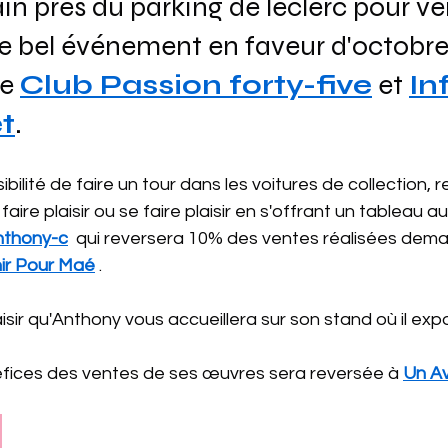
n près du parking de leclerc pour ven
ce bel événement en faveur d'octobre
e 
Club Passion forty-five
 et 
In
t
.
ilité de faire un tour dans les voitures de collection, r
ire plaisir ou se faire plaisir en s'offrant un tableau a
nthony-c
  qui reversera 10% des ventes réalisées demai
ir Pour Maé
 .
isir qu'Anthony vous accueillera sur son stand où il exp
fices des ventes de ses œuvres sera reversée à 
Un Av