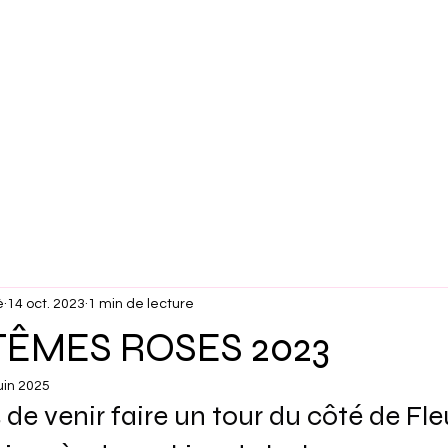
Délétion 18q
Nos Projets
Nos Évén
Contact
é
14 oct. 2023
1 min de lecture
TÊMES ROSES 2023
uin 2025
de venir faire un tour du côté de Fleu